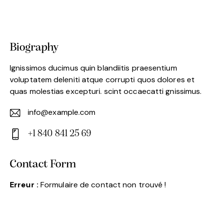
Biography
Ignissimos ducimus quin blandiitis praesentium
voluptatem deleniti atque corrupti quos dolores et
quas molestias excepturi. scint occaecatti gnissimus.
info@example.com
E-
+1 840 841 25 69
m
Ph
ail:
on
Contact Form
e:
Erreur :
Formulaire de contact non trouvé !