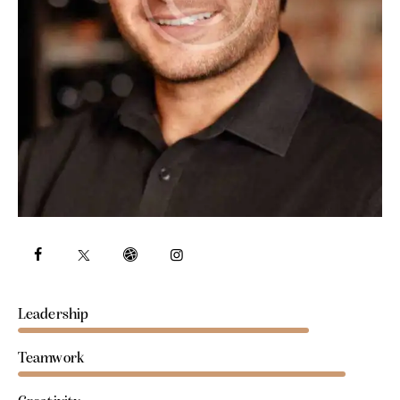
80%
Leadership
90%
Teamwork
88%